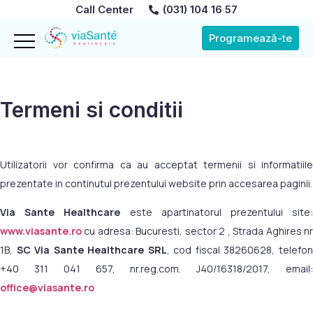
Call Center
(031) 104 16 57
Programează-te
Termeni si conditii
Utilizatorii vor confirma ca au acceptat termenii si informatiile
prezentate in continutul prezentului website prin accesarea paginii.
Via Sante Healthcare
este apartinatorul prezentului site
www.viasante.ro
cu adresa: Bucuresti, sector 2 , Strada Aghires nr
1B,
SC Via Sante Healthcare SRL
, cod fiscal 38260628, telefo
+40 311 041 657, nr.reg.com. J40/16318/2017, email:
office@viasante.ro