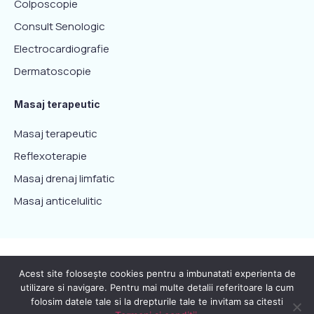
Colposcopie
Consult Senologic
Electrocardiografie
Dermatoscopie
Masaj terapeutic
Masaj terapeutic
Reflexoterapie
Masaj drenaj limfatic
Masaj anticelulitic
© 2022 Via Santé. Toate drepturile rezervate.
Acest site foloseşte cookies pentru a imbunatati experienta de
Termeni si conditii
ANPC
utilizare si navigare. Pentru mai multe detalii referitoare la cum
folosim datele tale si la drepturile tale te invitam sa citesti